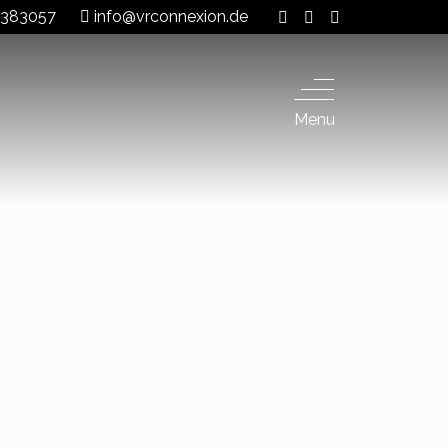
 8383057
info@vrconnexion.de
Menu